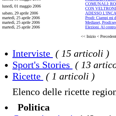
COMUNALI: ROM
lunedì, 01 maggio 2006
CON VELTRONI !
sabato, 29 aprile 2006
ADESSO L'INCARI
martedì, 25 aprile 2006
Prodi: Ciampi mi di
martedì, 25 aprile 2006
Mediaset, Prodi:s
martedì, 25 aprile 2006
Elezioni. Al centro
<< Inizio
< Preceden
Interviste
( 15 articoli )
Sport's Stories
( 13 artico
Ricette
( 1 articoli )
Elenco delle ricette regio
Politica