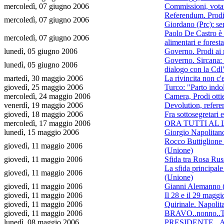
mercoledì, 07 giugno 2006
Commissioni, vota
Referendum. Prodi: 
mercoledì, 07 giugno 2006
Giordano (Prc): se
Paolo De Castro è i
mercoledì, 07 giugno 2006
alimentari e foresta
lunedì, 05 giugno 2006
Governo. Prodi ai 
Governo. Sircana: 
lunedì, 05 giugno 2006
dialogo con la Cdl
martedì, 30 maggio 2006
La rivincita non c
giovedì, 25 maggio 2006
Turco: "Parto ind
mercoledì, 24 maggio 2006
Camera, Prodi ottie
venerdì, 19 maggio 2006
Devolution, refere
giovedì, 18 maggio 2006
Fra sottosegretari e
mercoledì, 17 maggio 2006
ORA TUTTI AL LA
lunedì, 15 maggio 2006
Giorgio Napolitano
Rocco Buttiglione 
giovedì, 11 maggio 2006
(Unione)
giovedì, 11 maggio 2006
Sfida tra Rosa Ru
La sfida principale
giovedì, 11 maggio 2006
(Unione)
giovedì, 11 maggio 2006
Gianni Alemanno (C
giovedì, 11 maggio 2006
Il 28 e il 29 maggio
giovedì, 11 maggio 2006
Quirinale. Napolit
giovedì, 11 maggio 2006
BRAVO..nonno..T
lunedì, 08 maggio 2006
PRESIDENTE...A