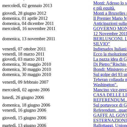
Monti: Adesso lo sc
mercoledì, 02 gennaio 2013
e più equità.
giovedì, 28 giugno 2012
Monti a Bruxelles p
domenica, 01 aprile 2012
Il Premier Mario M
domenica, 04 dicembre 2011
Anticipazioni sul
mercoledì, 16 novembre 2011
GOVERNO MONTI: a
12 Novembre 201
domenica, 13 novembre 2011
BERLUSCONI. L
SILVIO"
venerdì, 07 ottobre 2011
Indignados Italiani
venerdì, 18 marzo 2011
Ecco la risoluzion
giovedì, 03 marzo 2011
La pazza idea di 
domenica, 30 maggio 2010
Di Pietro:"Rischio 
domenica, 30 maggio 2010
Bondi: Ministero e
domenica, 30 maggio 2010
Sul golpe del 93 u
Teheran collauda nu
venerdì, 09 febbraio 2007
Washington".
mercoledì, 02 agosto 2006
Mancino vice-pres
CASA DELLE L
lunedì, 26 giugno 2006
REFERENDUM..
domenica, 18 giugno 2006
Sul portavoce di G
venerdì, 16 giugno 2006
Referendum...quant
GAFFE AL GOV
giovedì, 15 giugno 2006
ESTERNAZIONI
martedì, 13 giugno 2006
Ballottaggi, Union