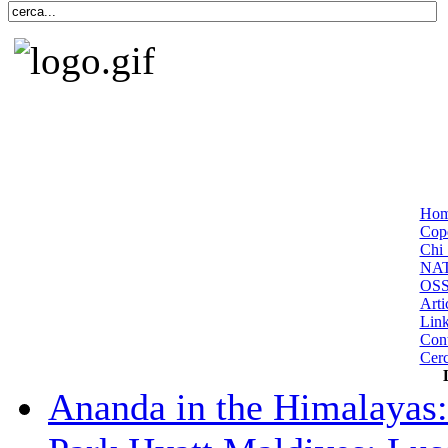
Ho
Cope
Chi 
NA
OS
Arti
Lin
Cont
Cer
Ananda in the Himalayas: 