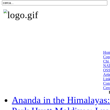
Ho
Cope
Chi 
NA
OS
Arti
Lin
Cont
Cer
Ananda in the Himalayas: 