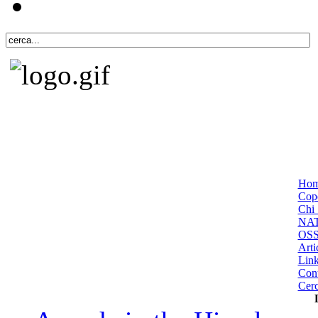
Ho
Cope
Chi 
NA
OS
Arti
Lin
Cont
Cer